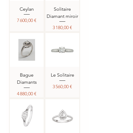
Ceylan
Solitaire
Diamant miroir
Prix
7 600,00 €
Prix
3 180,00 €
Bague
Le Solitaire
Diamants
Prix
3 560,00 €
Prix
4 880,00 €