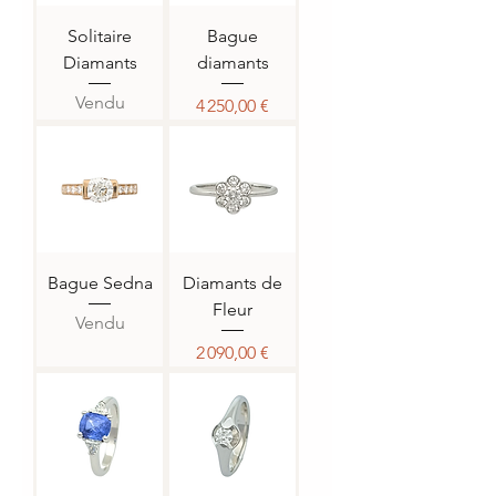
Solitaire
Bague
Diamants
diamants
Vendu
Prix
4 250,00 €
Bague Sedna
Diamants de
Fleur
Vendu
Prix
2 090,00 €