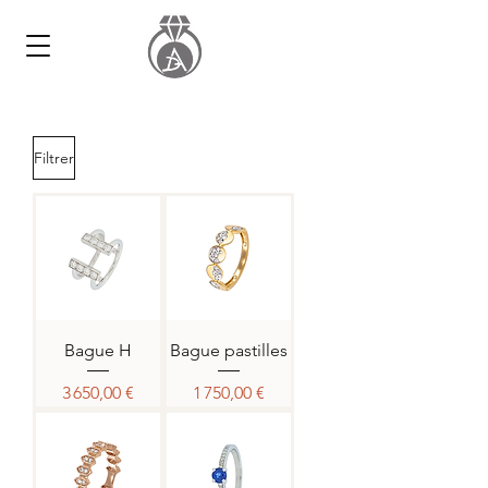
Filtrer
Bague H
Bague pastilles
Prix
Prix
3 650,00 €
1 750,00 €