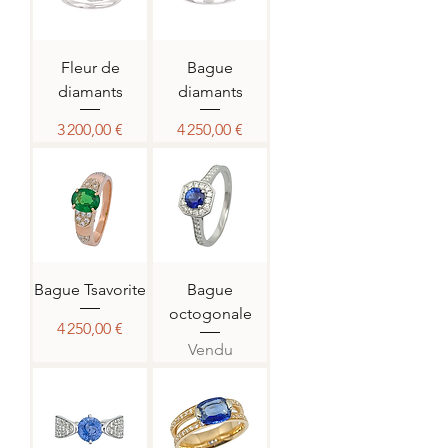
Fleur de
Bague
diamants
diamants
Prix
Prix
3 200,00 €
4 250,00 €
Bague Tsavorite
Bague
octogonale
Prix
4 250,00 €
Vendu