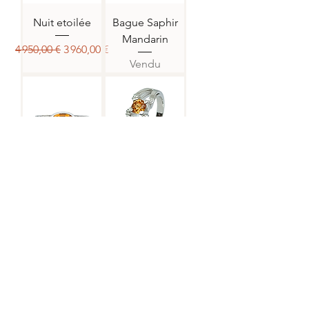
Nuit etoilée
Bague Saphir
Mandarin
Prix original
Prix promotionnel
4 950,00 €
3 960,00 €
Vendu
Jonc Mandarin
Bague Saphir
Mandarin
Vendu
Vendu