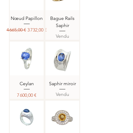
Nœud Papillon
Bague Rails
Saphir
Prix original
Prix promotionnel
4 665,00 €
3 732,00 €
Vendu
Ceylan
Saphir miroir
Vendu
Prix
7 600,00 €