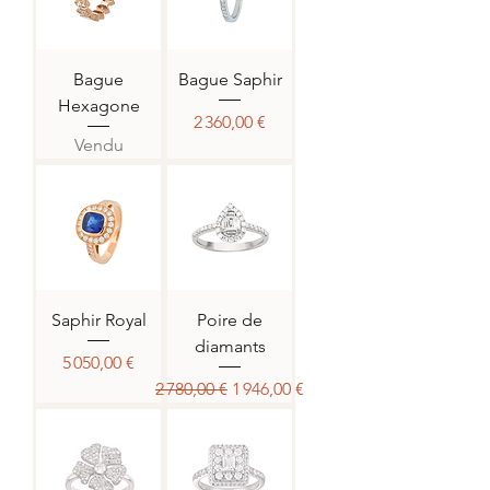
Bague
Bague Saphir
Hexagone
Prix
2 360,00 €
Vendu
Saphir Royal
Poire de
diamants
Prix
5 050,00 €
Prix original
Prix promotionnel
2 780,00 €
1 946,00 €